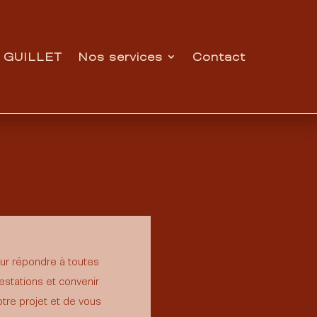
 GUILLET
Nos services
Contact
r répondre à toutes
stations et convenir
otre projet et de vous