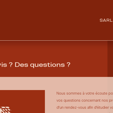
SARL
is ? Des questions ?
Nous sommes à votre écoute pou
vos questions concernant nos pre
d’un rendez-vous afin d’étudier v