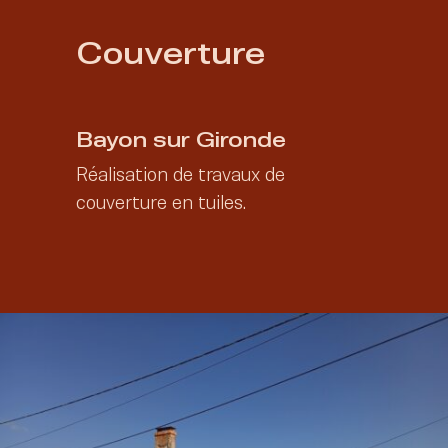
Couverture
Bayon sur Gironde
Réalisation de travaux de
couverture en tuiles.
2021